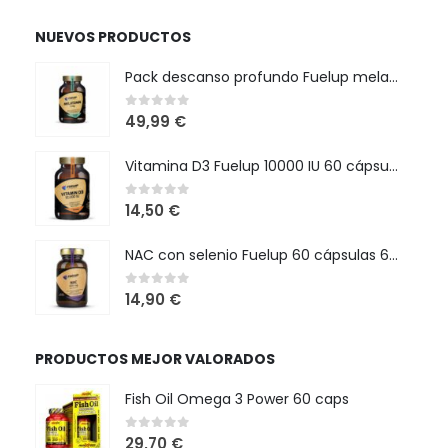
94,99 €
NUEVOS PRODUCTOS
Pack descanso profundo Fuelup melatonina, magnesio y ashwagandha
0
out of 5
49,99
€
Vitamina D3 Fuelup 10000 IU 60 cápsulas
0
out of 5
14,50
€
NAC con selenio Fuelup 60 cápsulas 600 mg
0
out of 5
14,90
€
PRODUCTOS MEJOR VALORADOS
Fish Oil Omega 3 Power 60 caps
0
out of 5
29,70
€