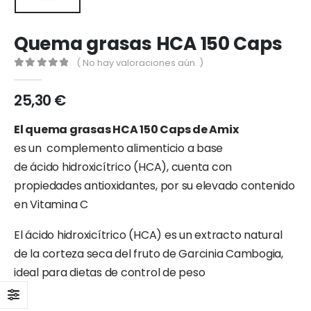
Quema grasas HCA 150 Caps
( No hay valoraciones aún. )
0
out of 5
25,30
€
El
quema grasas HCA 150 Caps d
e Amix
e
s
un
com
plemento
alimenticio a base
de
ácido
hidroxicítrico
(HCA), cuenta con
propiedades antioxidantes, por su elevado contenido
en Vitamina C
El
ácido
hidroxicítrico
(HCA) e
s un extracto natural
de la corteza seca del fruto
de
Garcinia Cambogia,
ideal para dietas de control de peso