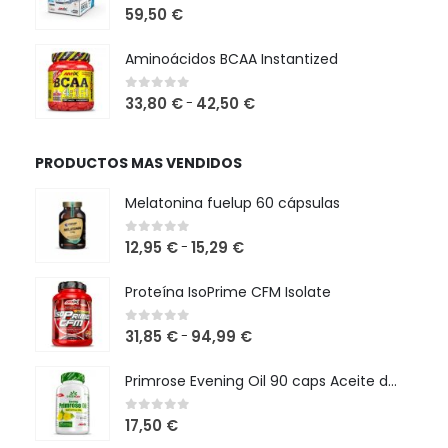
0
out of 5
59,50
€
Aminoácidos BCAA Instantized
Rango
0
out of 5
33,80
€
42,50
€
-
de
precios:
PRODUCTOS MAS VENDIDOS
desde
33,80 €
Melatonina fuelup 60 cápsulas
hasta
42,50 €
Rango
0
out of 5
12,95
€
15,29
€
-
de
precios:
Proteína IsoPrime CFM Isolate
desde
12,95 €
Rango
0
out of 5
31,85
€
94,99
€
-
hasta
de
15,29 €
precios:
Primrose Evening Oil 90 caps Aceite de Onagra
desde
31,85 €
0
out of 5
17,50
€
hasta