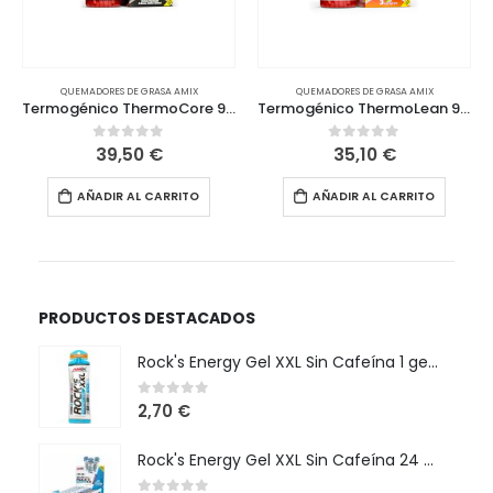
QUEMADORES DE GRASA AMIX
QUEMADORES DE GRASA AMIX
Termogénico ThermoCore 90 Caps
Termogénico ThermoLean 90 Caps
39,50
€
35,10
€
0
out of 5
0
out of 5
AÑADIR AL CARRITO
AÑADIR AL CARRITO
PRODUCTOS DESTACADOS
Rock's Energy Gel XXL Sin Cafeína 1 gel x 65 gr
0
out of 5
2,70
€
Rock's Energy Gel XXL Sin Cafeína 24 x 65 gr