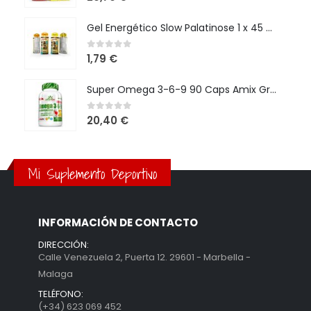
Gel Energético Slow Palatinose 1 x 45 g Amix Performance
0
out of 5
1,79
€
Super Omega 3-6-9 90 Caps Amix GreenDay
0
out of 5
20,40
€
Mi Suplemento Deportivo
INFORMACIÓN DE CONTACTO
DIRECCIÓN:
Calle Venezuela 2, Puerta 12. 29601 - Marbella -
Malaga
TELÉFONO:
(+34) 623 069 452