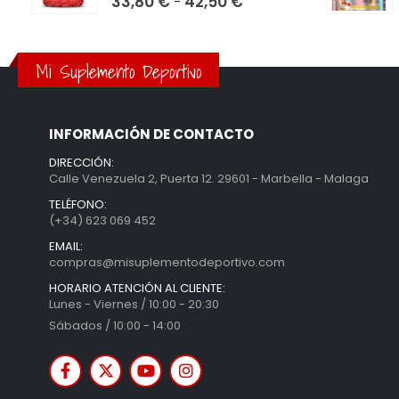
Rango
33,80
€
42,50
€
-
de
precios:
desde
Mi Suplemento Deportivo
33,80 €
hasta
42,50 €
INFORMACIÓN DE CONTACTO
DIRECCIÓN:
Calle Venezuela 2, Puerta 12. 29601 - Marbella - Malaga
TELÉFONO:
(+34) 623 069 452
EMAIL:
compras@misuplementodeportivo.com
HORARIO ATENCIÓN AL CLIENTE:
Lunes - Viernes / 10:00 - 20:30
Sábados / 10:00 - 14:00