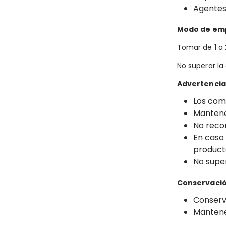
Agentes
Modo de em
Tomar de 1 a 
No superar la
Advertencia
Los comp
Mantene
No reco
En caso 
product
No supe
Conservaci
Conserva
Mantene