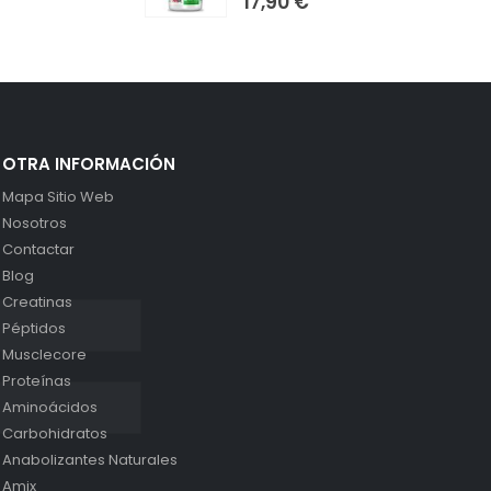
17,90
€
OTRA INFORMACIÓN
Mapa Sitio Web
Nosotros
Contactar
Blog
Creatinas
Péptidos
Musclecore
Proteínas
Aminoácidos
Carbohidratos
Anabolizantes Naturales
Amix