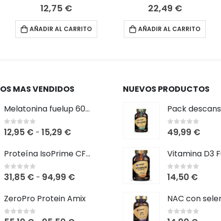
ngo
0
out of 5
0
out of 5
12,75
€
22,49
€
s variantes. Las opciones se pueden elegir en la página de producto
cios:
AÑADIR AL CARRITO
AÑADIR AL CARRITO
sde
49 €
sta
90 €
OS MAS VENDIDOS
NUEVOS PRODUCTOS
Melatonina fuelup 60 cápsulas
Rango
12,95
€
15,29
€
49,99
€
0
out of 5
0
out of 5
-
de
Proteína IsoPrime CFM Isolate
precios:
desde
Rango
31,85
€
94,99
€
14,50
€
0
out of 5
0
out of 5
-
12,95 €
de
hasta
ZeroPro Protein Amix
precios:
15,29 €
desde
0
out of 5
0
out of 5