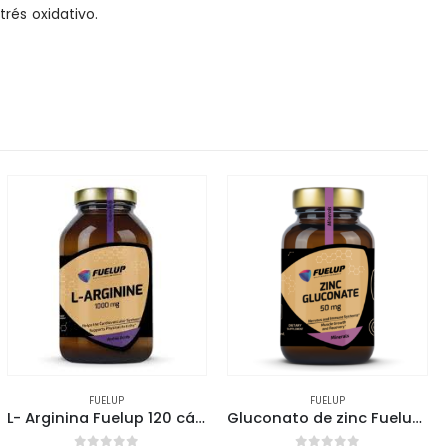
rés oxidativo.
FUELUP
FUELUP
L- Arginina Fuelup 120 cápsulas
Gluconato de zinc Fuelup 250 cápsulas