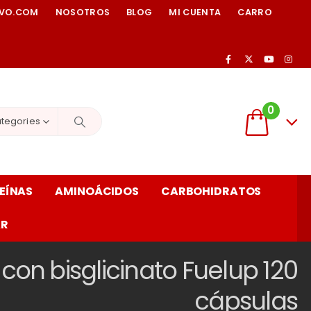
IVO.COM
NOSOTROS
BLOG
MI CUENTA
CARRO
0
ategories
EÍNAS
AMINOÁCIDOS
CARBOHIDRATOS
AR
 con bisglicinato Fuelup 120
cápsulas