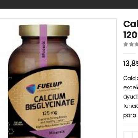
Cal
12
0
out
13,
Calci
excel
ayuda
funci
para 