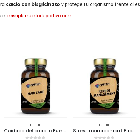
ora
calcio con bisglicinato
y protege tu organismo frente al est
 en:
misuplementodeportivo.com
FUELUP
FUELUP
Cuidado del cabello Fuelup 60 cápsulas
Stress management Fuelup 60 cápsulas