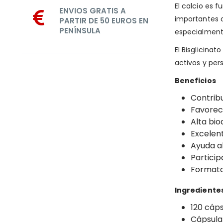
El calcio es 
ENVIOS GRATIS A
importantes c
PARTIR DE 50 EUROS EN
PENÍNSULA
especialmente
El Bisglicina
activos y per
Beneficios
Contrib
Favorec
Alta bio
Excelent
Ayuda a
Particip
Formato 
Ingrediente
120 cáps
Cápsula 