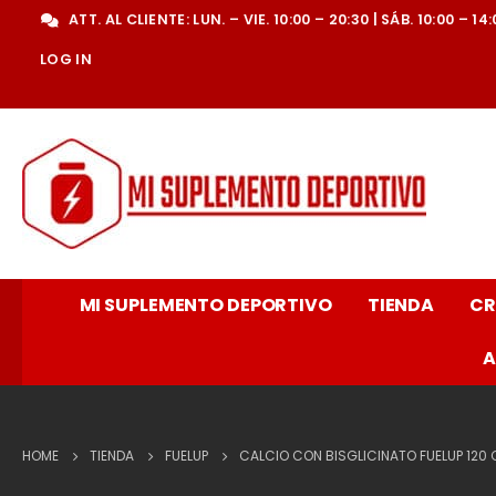
ATT. AL CLIENTE: LUN. – VIE. 10:00 – 20:30 | SÁB. 10:00 – 14
LOG IN
MI SUPLEMENTO DEPORTIVO
TIENDA
CR
A
HOME
TIENDA
FUELUP
CALCIO CON BISGLICINATO FUELUP 120