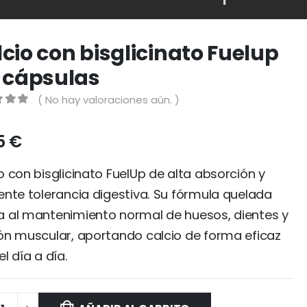
cio con bisglicinato Fuelup
0 cápsulas
( No hay valoraciones aún. )
 of 5
85
€
o con bisglicinato FuelUp de alta absorción y
ente tolerancia digestiva. Su fórmula quelada
 al mantenimiento normal de huesos, dientes y
ón muscular, aportando calcio de forma eficaz
el día a día.