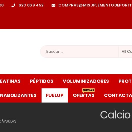
:00
623 069 452
COMPRAS@MISUPLEMENTODEPORT
All C
EATINAS
PÉPTIDOS
VOLUMINIZADORES
PROT
NUEVAS
NABOLIZANTES
FUELUP
OFERTAS
CONTACT
Calcio
 CÁPSULAS