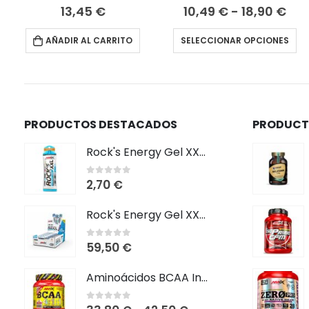
Ra
0
out of 5
0
out of 5
13,45
€
10,49
€
-
18,90
€
de
Este producto tiene múltiple
pre
AÑADIR AL CARRITO
SELECCIONAR OPCIONES
de
10,
ha
18,
PRODUCTOS DESTACADOS
PRODUCT
Rock's Energy Gel XXL Sin Cafeína 1 gel x 65 gr
2,70
€
0
out of 5
Rock's Energy Gel XXL Sin Cafeína 24 x 65 gr
59,50
€
0
out of 5
Aminoácidos BCAA Instantized
0
out of 5