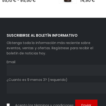
Rango
55,10
€
95,50
€
14,90
€
-
31,85 €
de
hasta
precios:
94,99 €
desde
55,10 €
hasta
95,50 €
SUSCRIBIRSE AL BOLETÍN INFORMATIVO
Obtenga toda la información más reciente sobre
eventos, ventas y ofertas. Regístrese para recibir el
boletín de noticias hoy.
Email
¿Cuanto es 9 menos 3? (requerido)
Acepto los
términos y condiciones
.